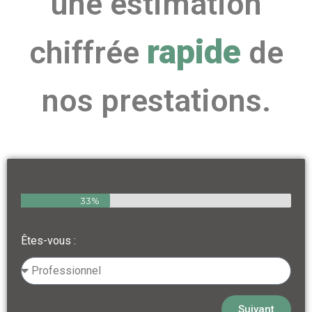
une estimation
rapide
chiffrée
de
nos prestations.
33%
Êtes-vous :
Suivant