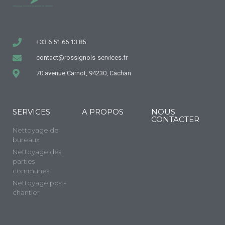
+33 6 51 66 13 85
contact@rossignols-services.fr
70 avenue Carnot, 94230, Cachan
SERVICES
A PROPOS
NOUS
CONTACTER
Nettoyage de
bureaux
Nettoyage des
parties
communes
Nettoyage post-
chantier