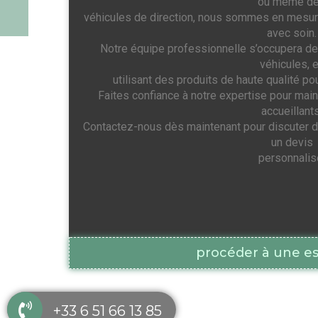
ou même d
véhicules de direction, nous sommes en mesure 
avec soin.
Notre équipe professionnelle s’occupera de l
véhicules, 
utilisant des produits de haute qualité po
Faites confiance à notre expertise pour main
accueillants
Contactez-nous dès maintenant pour discuter d
un devis
personnalis
procéder à une es
+33 6 51 66 13 85