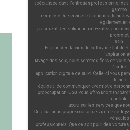
spécialisée dans l’entretien professionnel des
gamme
complète de services classiques de netto
également en 
proposant des solutions innovantes pour maint
propre et
sain.
En plus des tâches de nettoyage habituell
l’aspiration e
lavage des sols, nous sommes fiers de vous of
à notre
application digitale de suivi. Celle-ci vous per
de nos
équipes, de communiquer avec notre personn
préoccupation. Cela vous offre une transparen
contrôle
accru sur les services que no
De plus, nous proposons un service de nettoy
véhicules
professionnels. Que ce soit pour des voitures 