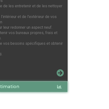
es
de les entretenir et de les nettoyer
’intérieur et de l’extérieur de vos
en
ur leur redonner un aspect neuf.
tenir vos bureaux propres, frais et
.
e vos besoins spécifiques et obtenir
é.
timation