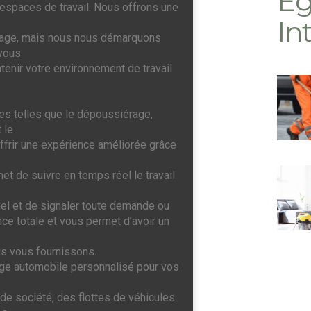
Ég
 espaces de travail. Nous offrons une
In
yage, mais nous nous démarquons
vous
enir votre environnement de travail
es telles que le dépoussiérage,
t le
frir une expérience améliorée grâce
met de suivre en temps réel le travail
el et de signaler toute demande ou
ce totale et vous permet d’avoir un
us vous fournissons.
age automobile personnalisé pour vos
de société, des flottes de véhicules