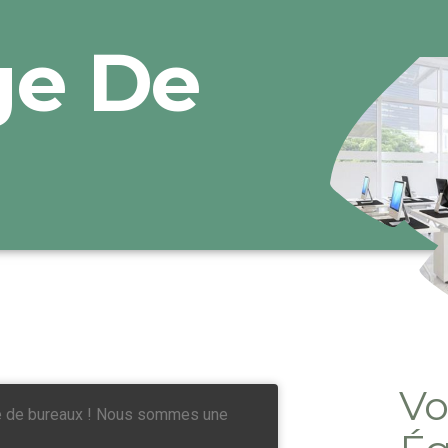
ge De
Vo
ge de bureaux ! Nous sommes une